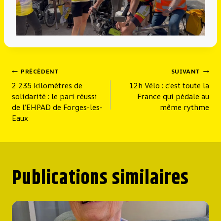
Navigation
PRÉCÉDENT
SUIVANT
2 235 kilomètres de
12h Vélo : c’est toute la
de
solidarité : le pari réussi
France qui pédale au
l’article
de l’EHPAD de Forges-les-
même rythme
Eaux
Publications similaires